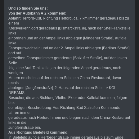
Und so finden Sie uns:
Von der Autobahn A 2 kommend:
Abfahrt Herford-Ost, Richtung Herford, ca. 7 km immer geradeaus bis zu
einem
Kreisverkehr, dort geradeaus [Bismarckstraße], nach der Shell-Tankstelle
links
einordnen und an der Ampel links abbiegen [Mindener Straße], auf die
linke
Fahrspur wechseln und an der 2. Ampel links abbiegen [Berliner Straße],
dort auf
derselben Fahrspur immer geradeaus [Salzufler Straße], auf der linken
Seite
folgt eine Aral-Tankstelle, an der folgenden Ampel geradeaus, nach
wenigen
Metern erscheint auf der rechten Seite ein China-Restaurant, davor
rechts
abbiegen [Jungfernstraße], 2. Haus auf der rechten Seite -> KOI-
DREAMS
Besucher, die aus Richtung Vlotho, Exter oder Kalletal kommen, folgen
bitte
der obigen Beschreibung. Aus Richtung Bad Salzuflen Kommende
fahren immer
geradeaus nach Herford hinein und biegen nach dem China-Restaurant
links in die
Jungfernstraße ein.
Aus Richtung Bielefeld kommend:
In Bielefeld auf die Herforder Straße immer geradeaus bis zum Ende,