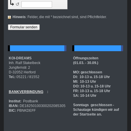
↺
Hinweis
: Felder, die mit
*
bezeichnet sind, sind Pflichtfelder.
KOI-DREAMS
Öffnungszeiten
Inh. Ralf Stakelbeck
(01.03. - 30.09.)
Jungfernstr. 2
D-32052 Herford
MO: geschlossen
Tel.:
05221 / 81552
DI: 10-13 u. 15-18 Uhr
MI: 10-13 Uhr
DO: 10-13 u. 15-18 Uhr
FR: 10-13 u. 15-18 Uhr
BANKVERBINDUNG
:
SA: 10-14 Uhr
Institut:
Postbank
Sonntags geschlossen -
IBAN:
DE18250100300202085305
Schautage kündigen wir auf
BIC:
PBNKDEFF
der Startseite an.